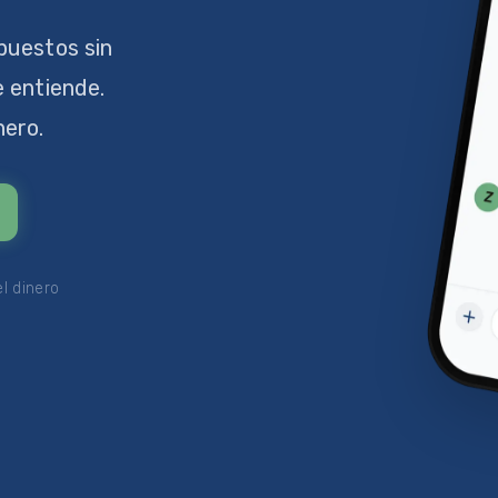
puestos sin
e entiende.
nero.
l dinero