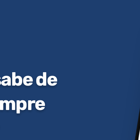
sabe de
empre